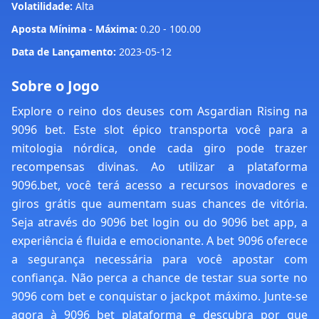
Volatilidade:
Alta
Aposta Mínima - Máxima:
0.20 - 100.00
Data de Lançamento:
2023-05-12
Sobre o Jogo
Explore o reino dos deuses com Asgardian Rising na
9096 bet. Este slot épico transporta você para a
mitologia nórdica, onde cada giro pode trazer
recompensas divinas. Ao utilizar a plataforma
9096.bet, você terá acesso a recursos inovadores e
giros grátis que aumentam suas chances de vitória.
Seja através do 9096 bet login ou do 9096 bet app, a
experiência é fluida e emocionante. A bet 9096 oferece
a segurança necessária para você apostar com
confiança. Não perca a chance de testar sua sorte no
9096 com bet e conquistar o jackpot máximo. Junte-se
agora à 9096 bet plataforma e descubra por que