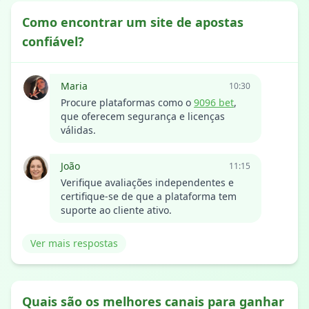
Como encontrar um site de apostas
confiável?
Maria
10:30
Procure plataformas como o
9096 bet
,
que oferecem segurança e licenças
válidas.
João
11:15
Verifique avaliações independentes e
certifique-se de que a plataforma tem
suporte ao cliente ativo.
Ver mais respostas
Quais são os melhores canais para ganhar