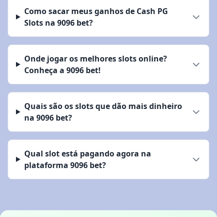
Como sacar meus ganhos de Cash PG
Slots na 9096 bet?
Onde jogar os melhores slots online?
Conheça a 9096 bet!
Quais são os slots que dão mais dinheiro
na 9096 bet?
Qual slot está pagando agora na
plataforma 9096 bet?