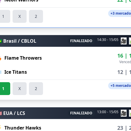
+3 mercado
1
X
2
14:30 - 15/05
🇷 Brasil / CBLOL
🎥
FINALIZADO
16 | 

Flame Throwers
Venced
12 | 
️
Ice Titans
+5 mercado
1
X
2
13:00 - 15/05
🇸 EUA / LCS
🎥
FINALIZADO
23 | 
⚡
Thunder Hawks