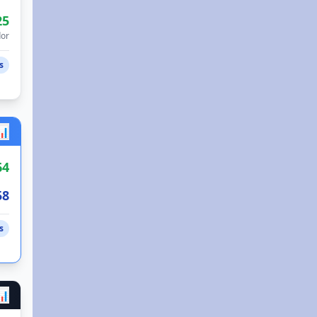
25
or
s
📊
64
58
s
📊