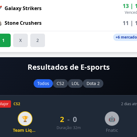
13 | 

Galaxy Strikers
Venced
11 | 

Stone Crushers
+6 mercado
1
X
2
Resultados de E-sports
Todos
CS2
LOL
Dota 2
Major
CS2
2 dias at
2
-
0
🏆
🤖
Duração: 32m
Team Liquid
Fnatic