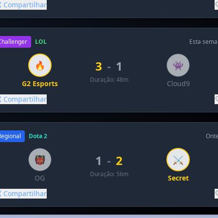
Compartilhar
Challenger
LOL
Esta sema
3
-
1
🔥
👾
Duração: 48m
G2 Esports
Cloud9
Compartilhar
Regional
Dota 2
Ont
1
-
2
👹
⚔️
Duração: 56m
OG
Secret
Compartilhar