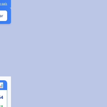
o país
ar
📊
54
61