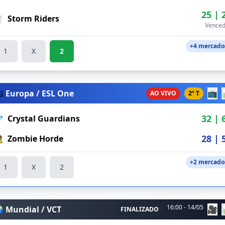
25 | 
️
Storm Riders
Venced
+4 mercado
1
X
2
🇺 Europa / ESL One
📺
AO VIVO
2º T
32 | 

Crystal Guardians
28 | 

Zombie Horde
+2 mercado
1
X
2
16:00 - 14/05
 Mundial / VCT
🎥
FINALIZADO