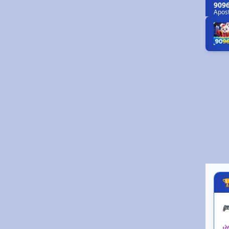
9096
Apost
🏆
📊
Liga Pro Gaming
Em 3h
🔵
G2 Esports
19:00
🟢
Virtus.pro
19:00
1
X
2
1.85
3.40
3.75


