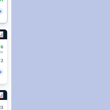
s
📊
16
or
12
s
📊
23