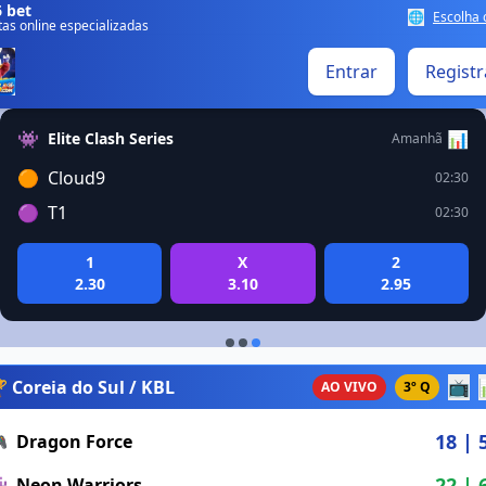
 bet
🌐
Escolha 
as online especializadas
Entrar
Registr
👾
📊
Elite Clash Series
Amanhã
🟠
Cloud9
02:30
🟣
T1
02:30
1
X
2
2.30
3.10
2.95
 Coreia do Sul / KBL
📺
AO VIVO
3º Q
18 | 

Dragon Force
22 | 

Neon Warriors