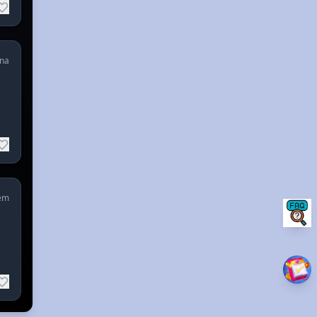
na
em