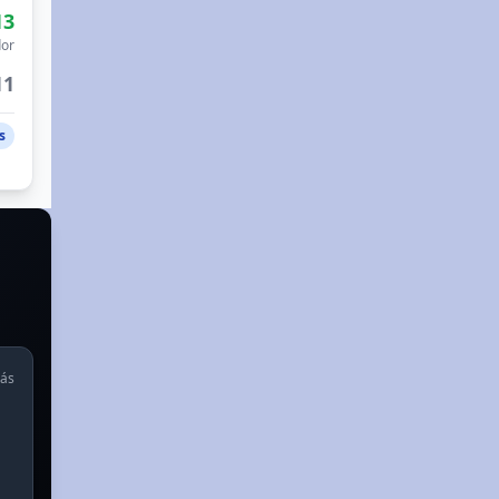
13
or
11
s
rás