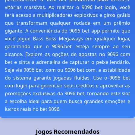
vitórias massivas. Ao realizar o 9096 bet login, você
terá acesso a multiplicadores explosivos e giros grátis
que transformam qualquer rodada em um prêmio
gigante. A conveniência do 9096 bet app permite que
você jogue Bass Boss Megaways em qualquer lugar,
garantindo que o 9096.bet esteja sempre ao seu
alcance. Explore as opções de apostas no 9096 com
bet e sinta a adrenalina de capturar o peixe lendário.
Seja via 9096 bet .com ou 9096 bet.com, a estabilidade
do sistema garante jogadas fluidas. Use o 9096 bet
com login para gerenciar seus créditos e aproveitar as
promoções exclusivas da 9096 bet, tornando este slot
a escolha ideal para quem busca grandes emoções e
lucros reais no bet 9096.
Jogos Recomendados