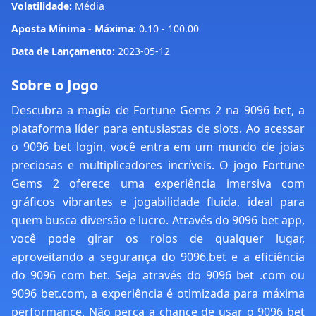
Volatilidade:
Média
Aposta Mínima - Máxima:
0.10 - 100.00
Data de Lançamento:
2023-05-12
Sobre o Jogo
Descubra a magia de Fortune Gems 2 na 9096 bet, a
plataforma líder para entusiastas de slots. Ao acessar
o 9096 bet login, você entra em um mundo de joias
preciosas e multiplicadores incríveis. O jogo Fortune
Gems 2 oferece uma experiência imersiva com
gráficos vibrantes e jogabilidade fluida, ideal para
quem busca diversão e lucro. Através do 9096 bet app,
você pode girar os rolos de qualquer lugar,
aproveitando a segurança do 9096.bet e a eficiência
do 9096 com bet. Seja através do 9096 bet .com ou
9096 bet.com, a experiência é otimizada para máxima
performance. Não perca a chance de usar o 9096 bet