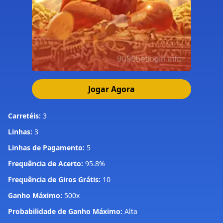
Jogar Agora
Carretéis:
3
Linhas:
3
Linhas de Pagamento:
5
Frequência de Acerto:
95.8%
Frequência de Giros Grátis:
10
Ganho Máximo:
500x
Probabilidade de Ganho Máximo:
Alta