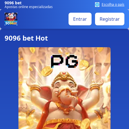
9096 bet
🌐
Escolha o país
Apostas online especializadas
Entrar
Registrar
9096 bet Hot