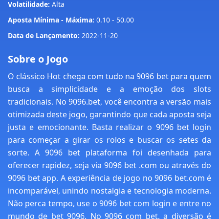
Volatilidade:
Alta
Aposta Mínima - Máxima:
0.10 - 50.00
Data de Lançamento:
2022-11-20
Sobre o Jogo
O clássico Hot chega com tudo na 9096 bet para quem
busca a simplicidade e a emoção dos slots
tradicionais. No 9096.bet, você encontra a versão mais
otimizada deste jogo, garantindo que cada aposta seja
justa e emocionante. Basta realizar o 9096 bet login
para começar a girar os rolos e buscar os setes da
sorte. A 9096 bet plataforma foi desenhada para
oferecer rapidez, seja via 9096 bet .com ou através do
9096 bet app. A experiência de jogo no 9096 bet.com é
incomparável, unindo nostalgia e tecnologia moderna.
Não perca tempo, use o 9096 bet com login e entre no
mundo de bet 9096. No 9096 com bet, a diversão é