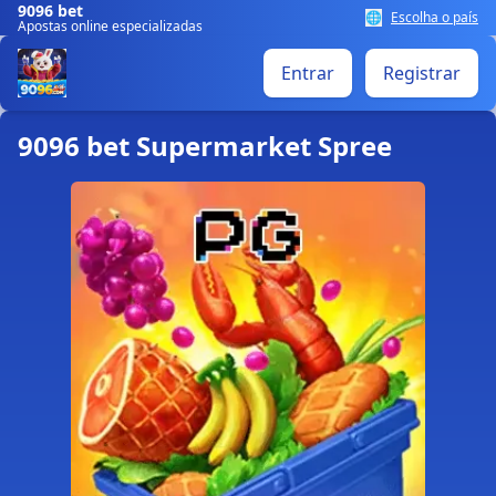
9096 bet
🌐
Escolha o país
Apostas online especializadas
Entrar
Registrar
9096 bet Supermarket Spree