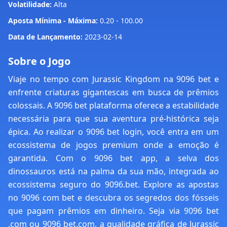
Volatilidade:
Alta
Aposta Mínima - Máxima:
0.20 - 100.00
Data de Lançamento:
2023-02-14
Sobre o Jogo
Viaje no tempo com Jurassic Kingdom na 9096 bet e
enfrente criaturas gigantescas em busca de prêmios
colossais. A 9096 bet plataforma oferece a estabilidade
necessária para que sua aventura pré-histórica seja
épica. Ao realizar o 9096 bet login, você entra em um
ecossistema de jogos premium onde a emoção é
garantida. Com o 9096 bet app, a selva dos
dinossauros está na palma da sua mão, integrada ao
ecossistema seguro do 9096.bet. Explore as apostas
no 9096 com bet e descubra os segredos dos fósseis
que pagam prêmios em dinheiro. Seja via 9096 bet
.com ou 9096 bet.com, a qualidade gráfica de Jurassic